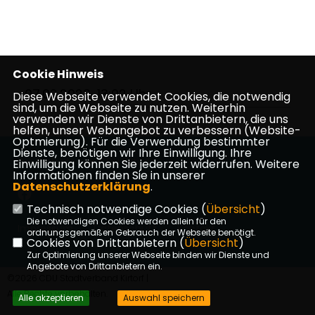
Cookie Hinweis
07.02.2023, 13:02 Uhr
Diese Webseite verwendet Cookies, die notwendig
sind, um die Webseite zu nutzen. Weiterhin
verwenden wir Dienste von Drittanbietern, die uns
helfen, unser Webangebot zu verbessern (Website-
Optmierung). Für die Verwendung bestimmter
Dienste, benötigen wir Ihre Einwilligung. Ihre
Die Website der CDU Kirtorf
Einwilligung können Sie jederzeit widerrufen. Weitere
Informationen finden Sie in unserer
Datenschutzerklärung
.
Technisch notwendige Cookies (
Übersicht
)
Die notwendigen Cookies werden allein für den
Impressum
Datenschutz
Kontakt
ordnungsgemäßen Gebrauch der Webseite benötigt.
Cookies von Drittanbietern (
Übersicht
)
Zur Optimierung unserer Webseite binden wir Dienste und
Angebote von Drittanbietern ein.
©2026 CDU Stadtverband Kirtorf |
Alle Rechte vorbehalten.
Alle akzeptieren
Auswahl speichern