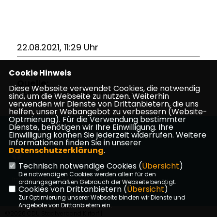
22.08.2021, 11:29 Uhr
Cookie Hinweis
Quelle:
Diese Webseite verwendet Cookies, die notwendig
CDU-Kreisverband Vogelsberg
sind, um die Webseite zu nutzen. Weiterhin
verwenden wir Dienste von Drittanbietern, die uns
helfen, unser Webangebot zu verbessern (Website-
Optmierung). Für die Verwendung bestimmter
Dienste, benötigen wir Ihre Einwilligung. Ihre
Die Website der CDU Kirtorf
Einwilligung können Sie jederzeit widerrufen. Weitere
Informationen finden Sie in unserer
Datenschutzerklärung
.
Technisch notwendige Cookies (
Übersicht
)
Die notwendigen Cookies werden allein für den
Impressum
Datenschutz
Kontakt
ordnungsgemäßen Gebrauch der Webseite benötigt.
Cookies von Drittanbietern (
Übersicht
)
Zur Optimierung unserer Webseite binden wir Dienste und
Angebote von Drittanbietern ein.
©2026 CDU Stadtverband Kirtorf |