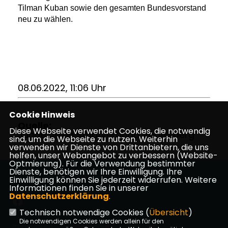
Tilman Kuban sowie den gesamten Bundesvorstand
neu zu wählen.
08.06.2022, 11:06 Uhr
Cookie Hinweis
Quelle:
Diese Webseite verwendet Cookies, die notwendig
Junge Union Stadtverband Vogelsberg
sind, um die Webseite zu nutzen. Weiterhin
verwenden wir Dienste von Drittanbietern, die uns
helfen, unser Webangebot zu verbessern (Website-
Optmierung). Für die Verwendung bestimmter
Dienste, benötigen wir Ihre Einwilligung. Ihre
Die Website der CDU Kirtorf
Einwilligung können Sie jederzeit widerrufen. Weitere
Informationen finden Sie in unserer
Datenschutzerklärung
.
Technisch notwendige Cookies (
Übersicht
)
Die notwendigen Cookies werden allein für den
Impressum
Datenschutz
Kontakt