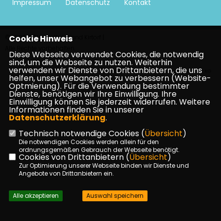
Impressum
Datenschutz
Kontakt
©2026 CDU Stadtverband Kirtorf |
Cookie Hinweis
Alle Rechte vorbehalten.
Diese Webseite verwendet Cookies, die notwendig
sind, um die Webseite zu nutzen. Weiterhin
verwenden wir Dienste von Drittanbietern, die uns
Realisation: Sharkness Media GmbH & Co. KG
helfen, unser Webangebot zu verbessern (Website-
Optmierung). Für die Verwendung bestimmter
Dienste, benötigen wir Ihre Einwilligung. Ihre
Einwilligung können Sie jederzeit widerrufen. Weitere
Informationen finden Sie in unserer
Datenschutzerklärung
.
Technisch notwendige Cookies (
Übersicht
)
Die notwendigen Cookies werden allein für den
ordnungsgemäßen Gebrauch der Webseite benötigt.
Cookies von Drittanbietern (
Übersicht
)
Zur Optimierung unserer Webseite binden wir Dienste und
Angebote von Drittanbietern ein.
Alle akzeptieren
Auswahl speichern